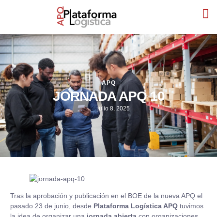
Sobr
Qué e
Consu
APQ
JORNADA APQ 10
julio 8, 2025
Tras la aprobación y publicación en el BOE de la nueva APQ el
pasado 23 de junio, desde
Plataforma Logística APQ
tuvimos
la idea de organizar una
jornada abierta
con organizaciones,